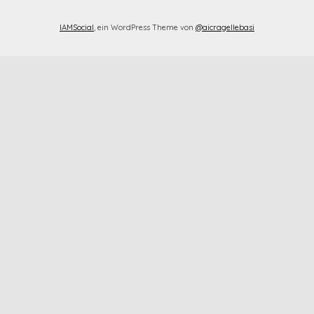
IAMSocial
, ein WordPress Theme von
@aicragellebasi